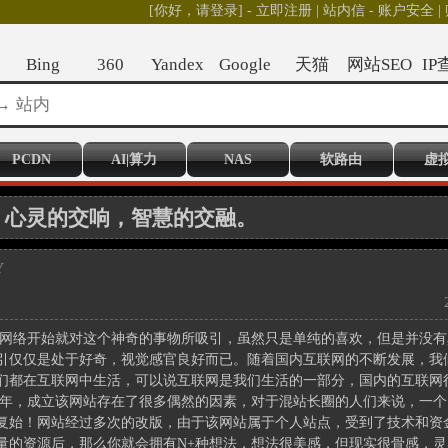
[你好，请登录]
-
立即注册
|
站内信
-
账户安全
|
Bing
360
Yandex
Google
天猫
网站SEO
IP
PCDN
AI|算力
NAS
软路由
虚
：心灵的交响，智慧的交融。
Y
网络开始就对这个神奇的事物所吸引，虽然只是单纯的喜欢，但是并没有
引仅仅是处于好奇，视觉感官良好而已。随着国内互联网的不断发展，我
们都在互联网中生活，可以说互联网是我们生活的一部分，国内的互联网
2006年，成立该网站存在了很多偶然的因素，对于混站长圈的人们来说，
复始！网站经过多次的改版，由于该网站属于个人站点，受到了技术和资
量的资源后，那么你就会拥有N+种想法，想法很美感，但现实很骨感，