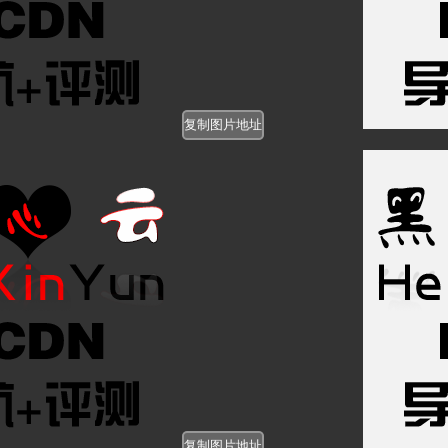
https://www.heixinyun.cn/c_pi