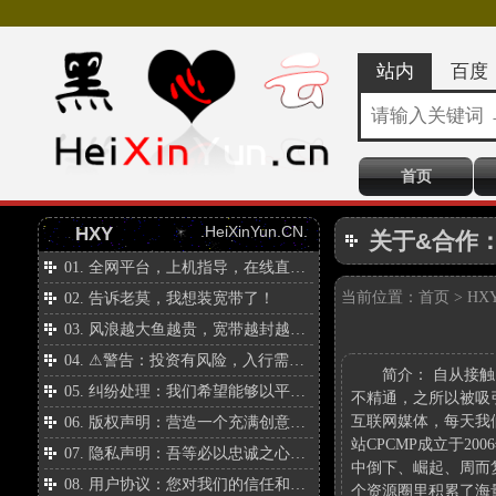
站内
百度
首页
.HeiXinYun.CN.
HXY
关于&合作
全网平台，上机指导，在线直播。
当前位置：
首页
>
HX
告诉老莫，我想装宽带了！
风浪越大鱼越贵，宽带越封越赚钱！
⚠警告：投资有风险，入行需谨慎！汇集互联网价值，共享互联网资源！
关
简介：
自从接触
纠纷处理：我们希望能够以平和、理性且积极的态度来共同面对和解决。
不精通，之所以被吸
于
互联网媒体，每天我
版权声明：营造一个充满创意和尊重的氛围。
&
站CPCMP成立于
隐私声明：吾等必以忠诚之心，如守护传世瑰宝般护其周全。
合
中倒下、崛起、周而
用户协议：您对我们的信任和支持是无比珍贵的。
个资源圈里积累了海
作：