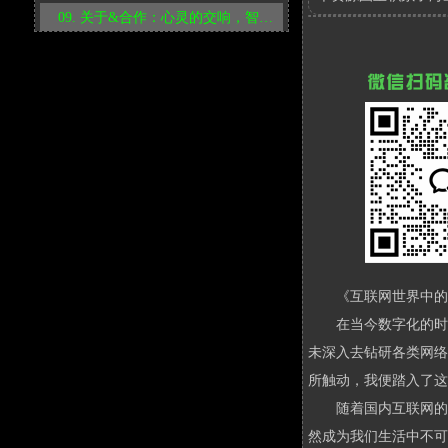
参
关于&合作：心灵的交响，智慧的交融。
心
考
灵
链
接：
的
http://heixinyun.cn/GO
交
7238.about
响，
智
慧
的
交
融。
《互联网世界中的
参
考
在当今数字化的时
链
未深入去钻研各类网络
接：
所触动，我便踏入了这
http://heixinyun.cn/GO/
7238.about
随着国内互联网的
然成为我们生活中不可