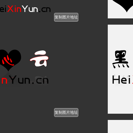
https://www.heixinyun.cn/c_pi
https://www.heixinyun.cn/c_pi