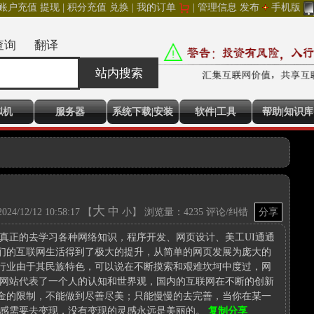
账户充值
提现
|
积分充值
兑换
|
我的订单
|
管理信息
发布
手机版
查询
翻译
站内搜索
拟机
服务器
系统下载|安装
软件|工具
帮助|知识库
大
中
2024/12/12 10:58:17 【
小
】 浏览量：4235
评论/纠错
分享
真正的去学习各种网络知识，程序开发、网页设计、美工UI通通
们的互联网生活得到了极大的提升，从简单的网页发展为庞大的
行业由于其民族特色，可以说在不断摸索和艰难坎坷中度过，网
一个网站代表了一个人的认知和世界观，国内的互联网在不断的创新
金的限制，不能做到尽善尽美；只能慢慢的去完善，当你在某一
灵感需要去变现，没有变现的灵感永远是美丽的。
复制分享