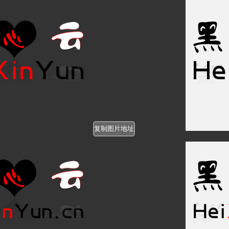
https://www.heixinyun.cn/c_pi