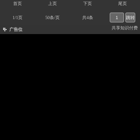
首页
上页
下页
尾页
1/1页
50条/页
共4条
共享知识付费
广告位