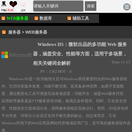
[登录]
-
注册
|
账户充值
|
积分充值
电脑版
搜索
WEB服务器
数据库
辅助工具
服务器
>
WEB服务器
Windows IIS：微软出品的多功能 Web 服务
器，涵盖安全、性能等方面，适用于多场景，
Time:11-15
相关关键词全解析
PV：1502 HOT：0
Windows IIS是一款功能强大且与Windows系统紧密结合的Web服务器软
件。它历经多版本发展，功能不断完善。其具备多种优势，如易于安装配
置，通过图形化工具可便捷完成各项设置；功能齐全，涵盖Web服务托管、
应用程序服务器及FTP服务器等功能，能满足多样需求。同时，它在安全管
理、性能优化方面表现出色，保障服务器稳定高效运行。然而，IIS也存在跨
平台性差、对部分小众语言支持不够完善的缺点。但总体而言，它在
Windows环境下的Web应用及网站托管领域应用广泛，是可靠的服务器软件选
择。