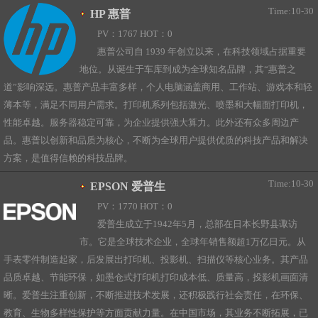
Time:10-30
HP 惠普
PV：1767 HOT：0
惠普公司自 1939 年创立以来，在科技领域占据重要
地位。从诞生于车库到成为全球知名品牌，其“惠普之
道”影响深远。惠普产品丰富多样，个人电脑涵盖商用、工作站、游戏本和轻
薄本等，满足不同用户需求。打印机系列包括激光、喷墨和大幅面打印机，
性能卓越。服务器稳定可靠，为企业提供强大算力。此外还有众多周边产
品。惠普以创新和品质为核心，不断为全球用户提供优质的科技产品和解决
方案，是值得信赖的科技品牌。
Time:10-30
EPSON 爱普生
PV：1770 HOT：0
爱普生成立于1942年5月，总部在日本长野县诹访
市。它是全球技术企业，全球年销售额超1万亿日元。从
手表零件制造起家，后发展出打印机、投影机、扫描仪等核心业务。其产品
品质卓越、节能环保，如墨仓式打印机打印成本低、质量高，投影机画面清
晰。爱普生注重创新，不断推进技术发展，还积极践行社会责任，在环保、
教育、生物多样性保护等方面贡献力量。在中国市场，其业务不断拓展，已