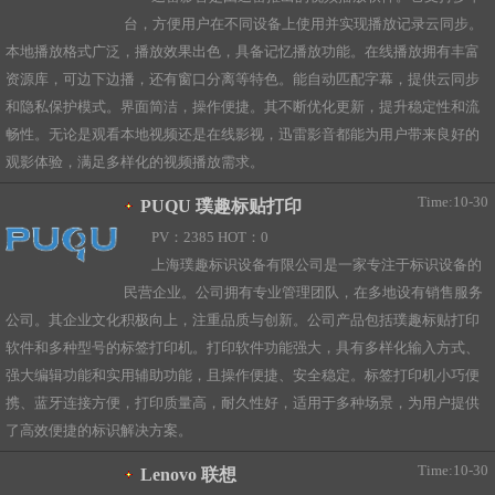
台，方便用户在不同设备上使用并实现播放记录云同步。
本地播放格式广泛，播放效果出色，具备记忆播放功能。在线播放拥有丰富
资源库，可边下边播，还有窗口分离等特色。能自动匹配字幕，提供云同步
和隐私保护模式。界面简洁，操作便捷。其不断优化更新，提升稳定性和流
畅性。无论是观看本地视频还是在线影视，迅雷影音都能为用户带来良好的
观影体验，满足多样化的视频播放需求。
Time:10-30
PUQU 璞趣标贴打印
PV：2385 HOT：0
上海璞趣标识设备有限公司是一家专注于标识设备的
民营企业。公司拥有专业管理团队，在多地设有销售服务
公司。其企业文化积极向上，注重品质与创新。公司产品包括璞趣标贴打印
软件和多种型号的标签打印机。打印软件功能强大，具有多样化输入方式、
强大编辑功能和实用辅助功能，且操作便捷、安全稳定。标签打印机小巧便
携、蓝牙连接方便，打印质量高，耐久性好，适用于多种场景，为用户提供
了高效便捷的标识解决方案。
Time:10-30
Lenovo 联想