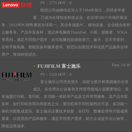
PV：1771 HOT：0
联想公司由柳传志等人于1984年创立，历经多年发
展，已成为全球知名科技企业。在全球180个市场开展业
务，2022年PC销售量居全球第一。其业务涵盖PC、移动设备、企业级业务和
云服务等。产品丰富多样，笔记本电脑有ThinkPad、小新、拯救者、YOGA
等系列，满足不同用户需求；台式电脑包括拯救者刃、扬天、启天等系列；
还有平板电脑、智能设备和服务器等。联想以创新技术和优质产品服务全球
用户，推动科技进步。
Time:10-30
FUJIFILM 富士施乐
PV：1328 HOT：0
富士施乐公司历史悠久，由富士胶片和美国施乐合资
成立。在全球办公设备和文件管理领域占据重要地位，业
务涵盖打印机、复印机、多功能一体机等产品及文件管理服务。其产品丰富
多样，如打印机有黑白和彩色之分，复印机有不同性能档次可选，多功能一
体机功能集成度高。富士施乐注重技术创新，在打印、图像处理等方面成果
显著。以优质的产品和服务，满足不同用户需求，助力企业提升办公效率，
降低运营成本。