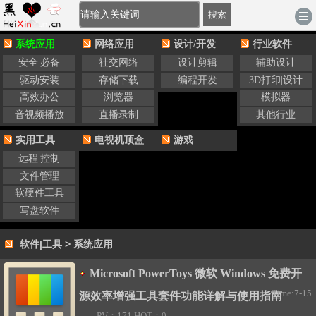
[登录]
-
注册
|
账户充值
|
积分充值
电脑版
搜索
系统应用
网络应用
设计/开发
行业软件
安全|必备
社交网络
设计剪辑
辅助设计
驱动安装
存储下载
编程开发
3D打印|设计
高效办公
浏览器
模拟器
音视频播放
直播录制
其他行业
实用工具
电视机顶盒
游戏
远程|控制
文件管理
软硬件工具
写盘软件
软件|工具
>
系统应用
Microsoft PowerToys 微软 Windows 免费开
Time:7-15
源效率增强工具套件功能详解与使用指南