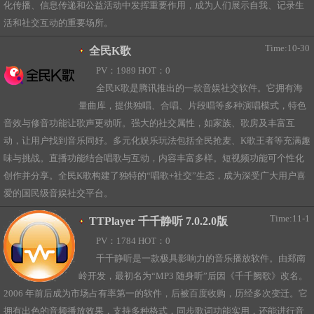
化传播、信息传递和公益活动中发挥重要作用，成为人们展示自我、记录生
活和社交互动的重要场所。
Time:10-30
全民K歌
PV：1989 HOT：0
全民K歌是腾讯推出的一款音娱社交软件。它拥有海
量曲库，提供独唱、合唱、片段唱等多种演唱模式，特色
音效与修音功能让歌声更动听。强大的社交属性，如家族、歌房及丰富互
动，让用户找到音乐同好。多元化娱乐玩法包括全民抢麦、K歌王者等充满趣
味与挑战。直播功能结合唱歌与互动，内容丰富多样。短视频功能可个性化
创作并分享。全民K歌构建了独特的“唱歌+社交”生态，成为深受广大用户喜
爱的国民级音娱社交平台。
Time:11-1
TTPlayer 千千静听 7.0.2.0版
PV：1784 HOT：0
千千静听是一款极具影响力的音乐播放软件。由郑南
岭开发，最初名为“MP3 随身听”后因《千千阙歌》改名。
2006 年前后成为市场占有率第一的软件，后被百度收购，历经多次变迁。它
拥有出色的音频播放效果，支持多种格式，同步歌词功能实用，还能进行音